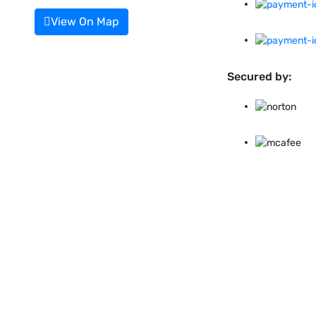
View On Map
Secured by: