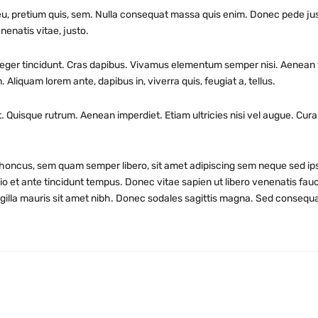
eu, pretium quis, sem. Nulla consequat massa quis enim. Donec pede justo,
nenatis vitae, justo.
teger tincidunt. Cras dapibus. Vivamus elementum semper nisi. Aenean vu
. Aliquam lorem ante, dapibus in, viverra quis, feugiat a, tellus.
. Quisque rutrum. Aenean imperdiet. Etiam ultricies nisi vel augue. Curab
oncus, sem quam semper libero, sit amet adipiscing sem neque sed ips
io et ante tincidunt tempus. Donec vitae sapien ut libero venenatis fauc
ingilla mauris sit amet nibh. Donec sodales sagittis magna. Sed consequ